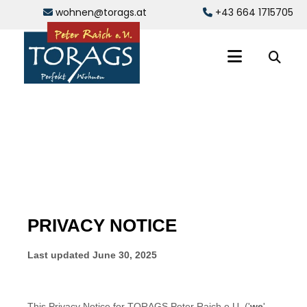
wohnen@torags.at
+43 664 1715705

